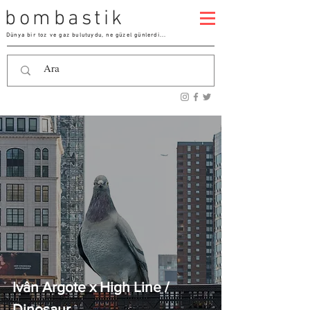
bombastik
Dünya bir toz ve gaz bulutuydu, ne güzel günlerdi...
Ivân Argote x High Line /
Dinosaur