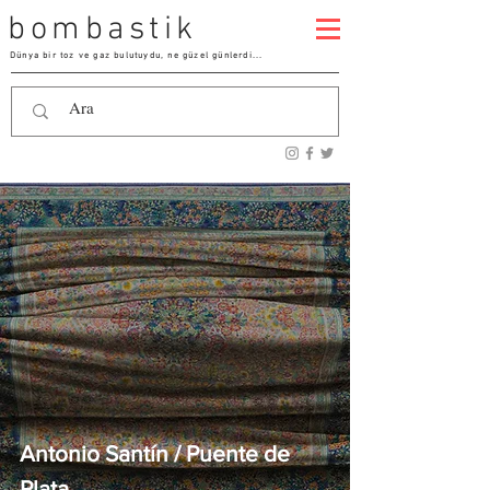
bombastik
Dünya bir toz ve gaz bulutuydu, ne güzel günlerdi...
Antonio Santín / Puente de
Plata