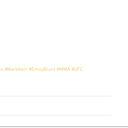
24
#MarkKerr
#EmilyBlunt
#MMA
#UFC