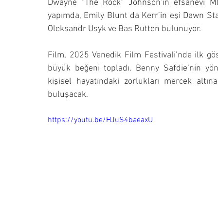
Dwayne “The Rock” Johnson’ın efsanevi MM
yapımda, Emily Blunt da Kerr’in eşi Dawn Stap
Oleksandr Usyk ve Bas Rutten bulunuyor.
Film, 2025 Venedik Film Festivali’nde ilk gös
büyük beğeni topladı. Benny Safdie’nin yöne
kişisel hayatındaki zorlukları mercek altına
buluşacak.
https://youtu.be/HJuS4baeaxU