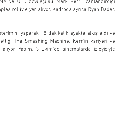
A ve UFC dövüşçüsü Mark Kerr’i canlandırdığı 
les rolüyle yer alıyor. Kadroda ayrıca Ryan Bader, 
terimini yaparak 15 dakikalık ayakta alkış aldı ve 
ttiği The Smashing Machine, Kerr’in kariyeri ve 
 alıyor. Yapım, 3 Ekim’de sinemalarda izleyiciyle 