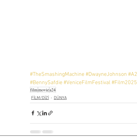
#TheSmashingMachine
#DwayneJohnson
#A
#BennySafdie
#VeniceFilmFestival
#Film2025
film
movie
a24
FİLM/DİZİ
DÜNYA