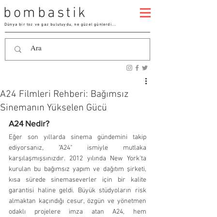
bombastik
Dünya bir toz ve gaz bulutuydu, ne güzel günlerdi...
A24 Filmleri Rehberi: Bağımsız
Sinemanın Yükselen Gücü
A24 Nedir?
Eğer son yıllarda sinema gündemini takip 
ediyorsanız, "A24" ismiyle mutlaka 
karşılaşmışsınızdır. 2012 yılında New York'ta 
kurulan bu bağımsız yapım ve dağıtım şirketi, 
kısa sürede sinemaseverler için bir kalite 
garantisi haline geldi. Büyük stüdyoların risk 
almaktan kaçındığı cesur, özgün ve yönetmen 
odaklı projelere imza atan A24, hem 