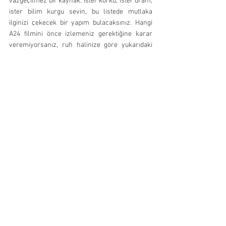
vazgeçilmez bir kaynak. İster korku, ister dram, 
ister bilim kurgu sevin, bu listede mutlaka 
ilginizi çekecek bir yapım bulacaksınız. Hangi 
A24 filmini önce izlemeniz gerektiğine karar 
veremiyorsanız, ruh halinize göre yukarıdaki 
kategorilerden birinden başlamanızı öneririz.
Önerilen etiketler:
 A24, bağımsız sinema, korku 
filmleri, dram filmleri, izlenmesi gereken 
filmler
İç bağlantılar kullanılan:
 MUBI Türkiye rehberi, 
Film nasıl izlenir, Kore sineması rehberi
film
movie
sinema
a24
FİLM/DİZİ
DÜNYA
Hepsini Gör