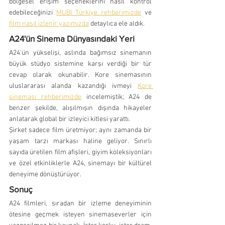
bölgesel erişim seçeneklerini nasıl kontrol 
edebileceğinizi 
MUBI Türkiye rehberimizde
 ve 
film nasıl izlenir yazımızda
 detaylıca ele aldık.
A24'ün Sinema Dünyasındaki Yeri
A24'ün yükselişi, aslında bağımsız sinemanın 
büyük stüdyo sistemine karşı verdiği bir tür 
cevap olarak okunabilir. Kore sinemasının 
uluslararası alanda kazandığı ivmeyi 
Kore 
sineması rehberimizde
 incelemiştik; A24 de 
benzer şekilde, alışılmışın dışında hikayeler 
anlatarak global bir izleyici kitlesi yarattı.
Şirket sadece film üretmiyor; aynı zamanda bir 
yaşam tarzı markası haline geliyor. Sınırlı 
sayıda üretilen film afişleri, giyim koleksiyonları 
ve özel etkinliklerle A24, sinemayı bir kültürel 
deneyime dönüştürüyor.
Sonuç
A24 filmleri, sıradan bir izleme deneyiminin 
ötesine geçmek isteyen sinemaseverler için 