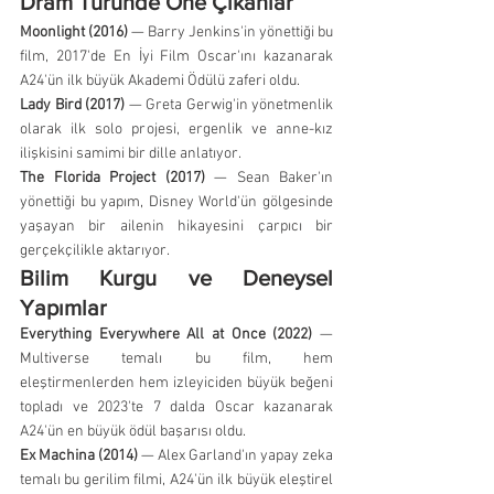
Dram Türünde Öne Çıkanlar
Moonlight (2016)
 — Barry Jenkins'in yönettiği bu 
film, 2017'de En İyi Film Oscar'ını kazanarak 
A24'ün ilk büyük Akademi Ödülü zaferi oldu.
Lady Bird (2017)
 — Greta Gerwig'in yönetmenlik 
olarak ilk solo projesi, ergenlik ve anne-kız 
ilişkisini samimi bir dille anlatıyor.
The Florida Project (2017)
 — Sean Baker'ın 
yönettiği bu yapım, Disney World'ün gölgesinde 
yaşayan bir ailenin hikayesini çarpıcı bir 
gerçekçilikle aktarıyor.
Bilim Kurgu ve Deneysel 
Yapımlar
Everything Everywhere All at Once (2022)
 — 
Multiverse temalı bu film, hem 
eleştirmenlerden hem izleyiciden büyük beğeni 
topladı ve 2023'te 7 dalda Oscar kazanarak 
A24'ün en büyük ödül başarısı oldu.
Ex Machina (2014)
 — Alex Garland'ın yapay zeka 
temalı bu gerilim filmi, A24'ün ilk büyük eleştirel 