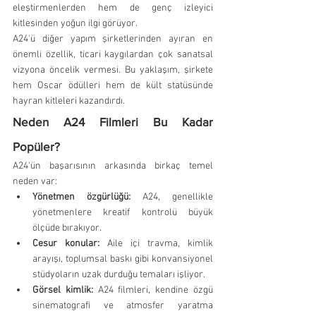
eleştirmenlerden hem de genç izleyici 
kitlesinden yoğun ilgi görüyor.
A24'ü diğer yapım şirketlerinden ayıran en 
önemli özellik, ticari kaygılardan çok sanatsal 
vizyona öncelik vermesi. Bu yaklaşım, şirkete 
hem Oscar ödülleri hem de kült statüsünde 
hayran kitleleri kazandırdı.
Neden A24 Filmleri Bu Kadar 
Popüler?
A24'ün başarısının arkasında birkaç temel 
neden var:
Yönetmen özgürlüğü:
 A24, genellikle 
yönetmenlere kreatif kontrolü büyük 
ölçüde bırakıyor.
Cesur konular:
 Aile içi travma, kimlik 
arayışı, toplumsal baskı gibi konvansiyonel 
stüdyoların uzak durduğu temaları işliyor.
Görsel kimlik:
 A24 filmleri, kendine özgü 
sinematografi ve atmosfer yaratma 