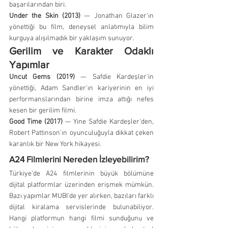
başarılarından biri.
Under the Skin (2013)
 — Jonathan Glazer'ın 
yönettiği bu film, deneysel anlatımıyla bilim 
kurguya alışılmadık bir yaklaşım sunuyor.
Gerilim ve Karakter Odaklı 
Yapımlar
Uncut Gems (2019)
 — Safdie Kardeşler'in 
yönettiği, Adam Sandler'ın kariyerinin en iyi 
performanslarından birine imza attığı nefes 
kesen bir gerilim filmi.
Good Time (2017)
 — Yine Safdie Kardeşler'den, 
Robert Pattinson'ın oyunculuğuyla dikkat çeken 
karanlık bir New York hikayesi.
A24 Filmlerini Nereden İzleyebilirim?
Türkiye'de A24 filmlerinin büyük bölümüne 
dijital platformlar üzerinden erişmek mümkün. 
Bazı yapımlar MUBI'de yer alırken, bazıları farklı 
dijital kiralama servislerinde bulunabiliyor. 
Hangi platformun hangi filmi sunduğunu ve 