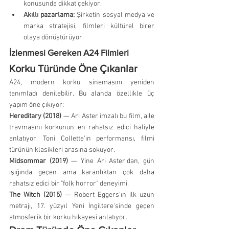
konusunda dikkat çekiyor.
Akıllı pazarlama:
 Şirketin sosyal medya ve 
marka stratejisi, filmleri kültürel birer 
olaya dönüştürüyor.
İzlenmesi Gereken A24 Filmleri
Korku Türünde Öne Çıkanlar
A24, modern korku sinemasını yeniden 
tanımladı denilebilir. Bu alanda özellikle üç 
yapım öne çıkıyor:
Hereditary (2018)
 — Ari Aster imzalı bu film, aile 
travmasını korkunun en rahatsız edici haliyle 
anlatıyor. Toni Collette'in performansı, filmi 
türünün klasikleri arasına sokuyor.
Midsommar (2019)
 — Yine Ari Aster'dan, gün 
ışığında geçen ama karanlıktan çok daha 
rahatsız edici bir "folk horror" deneyimi.
The Witch (2015)
 — Robert Eggers'ın ilk uzun 
metrajı, 17. yüzyıl Yeni İngiltere'sinde geçen 
atmosferik bir korku hikayesi anlatıyor.