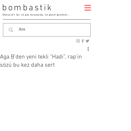
bombastik
Dünya bir toz ve gaz bulutuydu, ne güzel günlerdi...
Aga B’den yeni tekli “Hadi”, rap’in
sözü bu kez daha sert