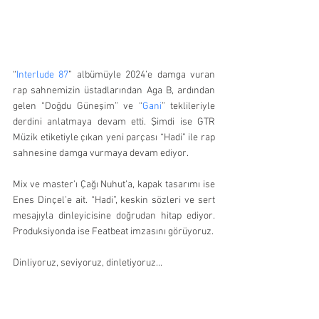
“
Interlude 87
” albümüyle 2024’e damga vuran 
rap sahnemizin üstadlarından Aga B, ardından 
gelen “Doğdu Güneşim” ve “
Gani
” teklileriyle 
derdini anlatmaya devam etti. Şimdi ise GTR 
Müzik etiketiyle çıkan yeni parçası “Hadi” ile rap 
sahnesine damga vurmaya devam ediyor. 
Mix ve master’ı Çağı Nuhut’a, kapak tasarımı ise 
Enes Dinçel’e ait. “Hadi”, keskin sözleri ve sert 
mesajıyla dinleyicisine doğrudan hitap ediyor. 
Produksiyonda ise Featbeat imzasını görüyoruz.
Dinliyoruz, seviyoruz, dinletiyoruz...