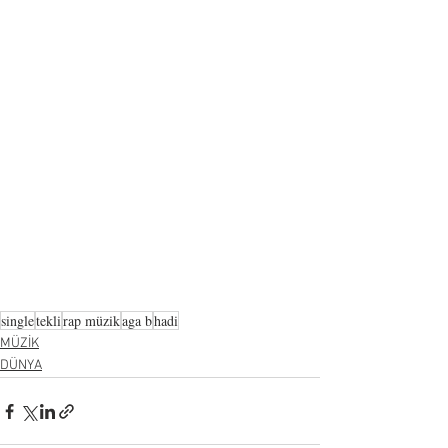
single
tekli
rap müzik
aga b
hadi
MÜZİK
DÜNYA