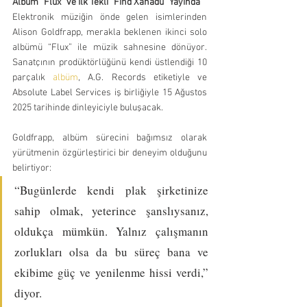
Albüm “Flux” ve İlk Tekli “Find Xanadu” Yayında
Elektronik müziğin önde gelen isimlerinden 
Alison Goldfrapp, merakla beklenen ikinci solo 
albümü “Flux” ile müzik sahnesine dönüyor. 
Sanatçının prodüktörlüğünü kendi üstlendiği 10 
parçalık 
albüm
, A.G. Records etiketiyle ve 
Absolute Label Services iş birliğiyle 15 Ağustos 
2025 tarihinde dinleyiciyle buluşacak.
Goldfrapp, albüm sürecini bağımsız olarak 
yürütmenin özgürleştirici bir deneyim olduğunu 
belirtiyor:
“Bugünlerde kendi plak şirketinize 
sahip olmak, yeterince şanslıysanız, 
oldukça mümkün. Yalnız çalışmanın 
zorlukları olsa da bu süreç bana ve 
ekibime güç ve yenilenme hissi verdi,” 
diyor.