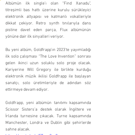
Albümün ilk single’ı olan “Find Xanadu”, 
titreşimli bas hattı üzerine kurulu sürükleyici 
elektronik altyapısı ve katmanlı vokalleriyle 
dikkat çekiyor. Retro synth tınılarıyla dans 
pistine davet eden parça, Flux albümünün 
yönüne dair ilk sinyalleri veriyor.
Bu yeni albüm, Goldfrapp’ın 2023’te yayımladığı 
ilk solo çalışması “The Love Invention” sonrası 
gelen ikinci uzun soluklu solo proje olacak. 
Kariyerine Will Gregory ile birlikte kurduğu 
elektronik müzik ikilisi Goldfrapp ile başlayan 
sanatçı, solo üretimleriyle de adından söz 
ettirmeye devam ediyor.
Goldfrapp, yeni albümün tanıtımı kapsamında 
Scissor Sisters’a destek olarak İngiltere ve 
İrlanda turnesine çıkacak. Turne kapsamında 
Manchester, Londra ve Dublin gibi şehirlerde 
sahne alacak.