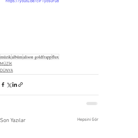
https://youtu.be/ciFTyos0ru8
müzik
albüm
alison goldfrapp
flux
MÜZİK
DÜNYA
Hepsini Gör
Son Yazılar