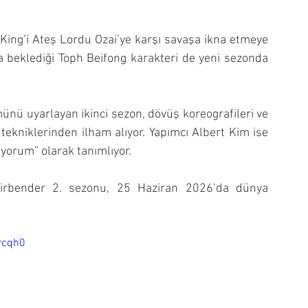
ing’i Ateş Lordu Ozai’ye karşı savaşa ikna etmeye 
la beklediği Toph Beifong karakteri de yeni sezonda 
nü uyarlayan ikinci sezon, dövüş koreografileri ve 
kniklerinden ilham alıyor. Yapımcı Albert Kim ise 
 yorum” olarak tanımlıyor.
irbender 2. sezonu, 25 Haziran 2026’da dünya 
rcqh0