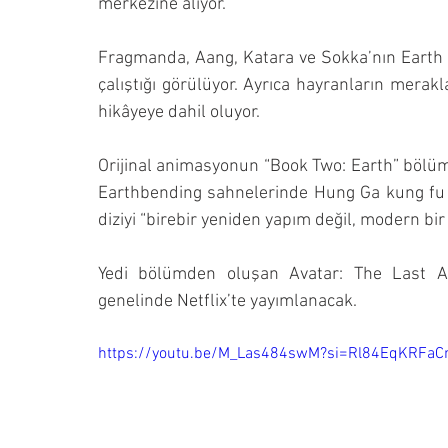
merkezine alıyor.
Fragmanda, Aang, Katara ve Sokka’nın Earth K
çalıştığı görülüyor. Ayrıca hayranların merak
hikâyeye dahil oluyor.
Orijinal animasyonun “Book Two: Earth” bölümü
Earthbending sahnelerinde Hung Ga kung fu te
diziyi “birebir yeniden yapım değil, modern bir
Yedi bölümden oluşan Avatar: The Last A
genelinde Netflix’te yayımlanacak.
https://youtu.be/M_Las484swM?si=Rl84EqKRFaC