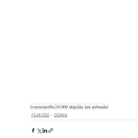
tvseries
netflix
10.000 ships
the last airbender
FİLM/DİZİ
DÜNYA