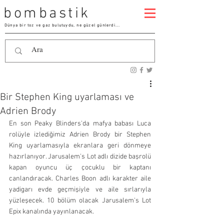
bombastik
Dünya bir toz ve gaz bulutuydu, ne güzel günlerdi...
Bir Stephen King uyarlaması ve
Adrien Brody
En son Peaky Blinders'da mafya babası Luca 
rolüyle izlediğimiz Adrien Brody bir Stephen 
King uyarlamasıyla ekranlara geri dönmeye 
hazırlanıyor. Jarusalem's Lot adlı dizide başrolü 
kapan oyuncu üç çocuklu bir kaptanı 
canlandıracak. Charles Boon adlı karakter aile 
yadigarı evde geçmişiyle ve aile sırlarıyla 
yüzleşecek. 10 bölüm olacak Jarusalem's Lot 
Epix kanalında yayınlanacak. 