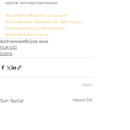
uyarılar sunmaya hazırlanıyor.
#BlackMirror
#BlackMirrorSeason8
#CharlieBrooker
#NetflixDizileri
#BilimKurgu
#TeknolojiDistopyası
#DiziHaberleri
#Netflix2026
#SciFiSeries
dizi
tvseries
netflix
yeni sezon
FİLM/DİZİ
DÜNYA
Hepsini Gör
Son Yazılar