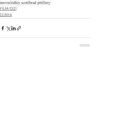
movie
ridley scott
brad pitt
fury
FİLM/DİZİ
DÜNYA
Hepsini Gör
Son Yazılar