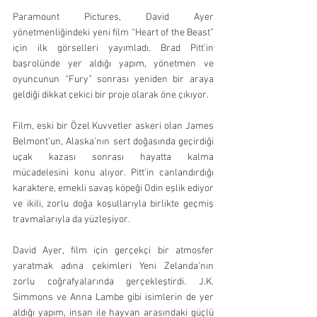
Paramount Pictures, David Ayer 
yönetmenliğindeki yeni film “Heart of the Beast” 
için ilk görselleri yayımladı. Brad Pitt’in 
başrolünde yer aldığı yapım, yönetmen ve 
oyuncunun “Fury” sonrası yeniden bir araya 
geldiği dikkat çekici bir proje olarak öne çıkıyor.
Film, eski bir Özel Kuvvetler askeri olan James 
Belmont’un, Alaska’nın sert doğasında geçirdiği 
uçak kazası sonrası hayatta kalma 
mücadelesini konu alıyor. Pitt’in canlandırdığı 
karaktere, emekli savaş köpeği Odin eşlik ediyor 
ve ikili, zorlu doğa koşullarıyla birlikte geçmiş 
travmalarıyla da yüzleşiyor.
David Ayer, film için gerçekçi bir atmosfer 
yaratmak adına çekimleri Yeni Zelanda’nın 
zorlu coğrafyalarında gerçekleştirdi. J.K. 
Simmons ve Anna Lambe gibi isimlerin de yer 
aldığı yapım, insan ile hayvan arasındaki güçlü 