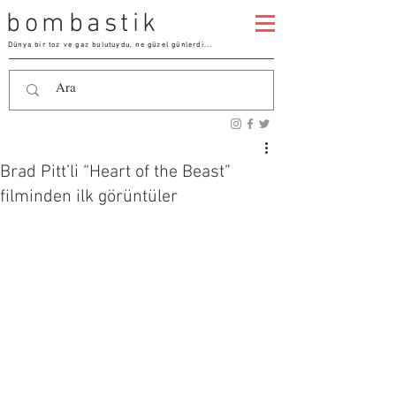
bombastik
Dünya bir toz ve gaz bulutuydu, ne güzel günlerdi...
Brad Pitt’li “Heart of the Beast”
filminden ilk görüntüler