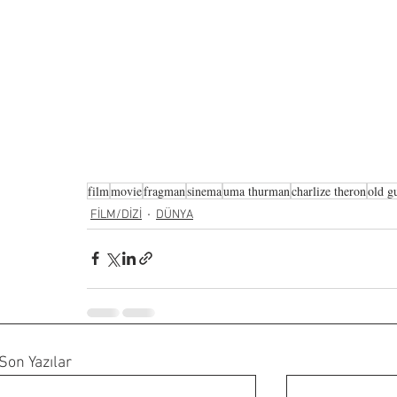
film
movie
fragman
sinema
uma thurman
charlize theron
old g
FİLM/DİZİ
DÜNYA
Son Yazılar