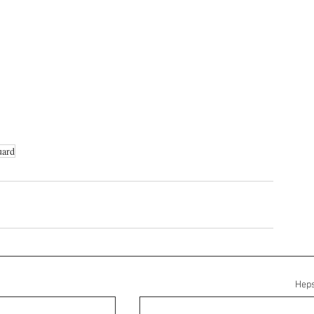
uard
Heps