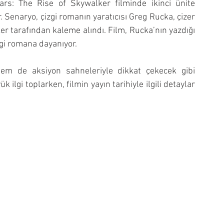
s: The Rise of Skywalker filminde ikinci ünite 
Senaryo, çizgi romanın yaratıcısı Greg Rucka, çizer 
 tarafından kaleme alındı. Film, Rucka’nın yazdığı 
izgi romana dayanıyor.
m de aksiyon sahneleriyle dikkat çekecek gibi 
lgi toplarken, filmin yayın tarihiyle ilgili detaylar 