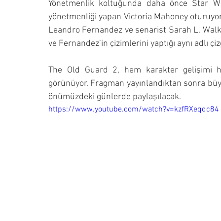
Yönetmenlik koltuğunda daha önce Star War
yönetmenliği yapan Victoria Mahoney oturuyor. 
Leandro Fernandez ve senarist Sarah L. Walker
ve Fernandez’in çizimlerini yaptığı aynı adlı ç
The Old Guard 2, hem karakter gelişimi he
görünüyor. Fragman yayınlandıktan sonra büyük i
önümüzdeki günlerde paylaşılacak.
https://www.youtube.com/watch?v=kzfRXeqdc84