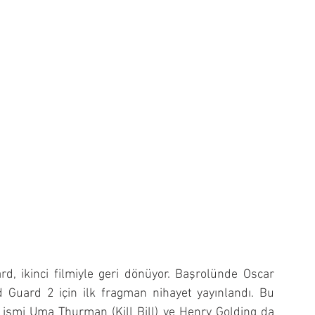
rd, ikinci filmiyle geri dönüyor. Başrolünde Oscar 
d Guard 2 için ilk fragman nihayet yayınlandı. Bu 
 ismi Uma Thurman (Kill Bill) ve Henry Golding da 