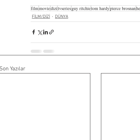
film
movie
dizi
tvseries
guy ritchie
tom hardy
pierce brosnan
he
FİLM/DİZİ
DÜNYA
Son Yazılar