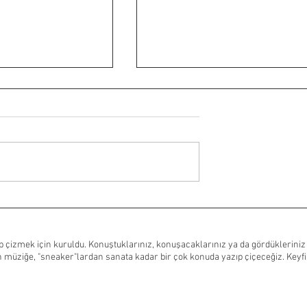
, yeni bir Mad Max
Peter Cattaneo’nun The
Penguin Lesson filminden ilk
l ışık yaktı mı?
tanıtım filmi yayımlandı
 çizmek için kuruldu. Konuştuklarınız, konuşacaklarınız ya da gördükleriniz
 müziğe, "sneaker"lardan sanata kadar bir çok konuda yazıp çiçeceğiz. Keyfin