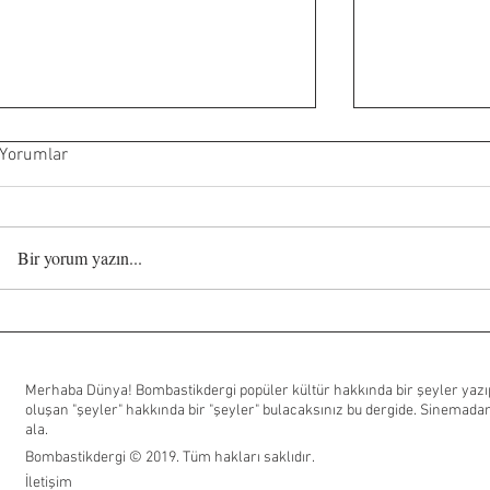
Yorumlar
Bir yorum yazın...
The Punisher geri dönüyor
George Miller
olabilir mi?
filmi için yeşi
Merhaba Dünya! Bombastikdergi popüler kültür hakkında bir şeyler yazıp
oluşan "şeyler" hakkında bir "şeyler" bulacaksınız bu dergide. Sinemadan
ala.
Bombastikdergi © 2019. Tüm hakları saklıdır.
İletişim