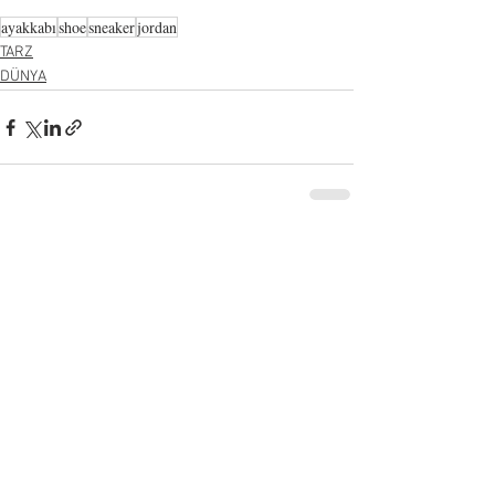
ayakkabı
shoe
sneaker
jordan
TARZ
DÜNYA
Hepsini Gör
Son Yazılar