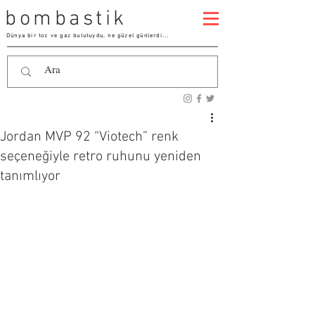
bombastik
Dünya bir toz ve gaz bulutuydu, ne güzel günlerdi...
Jordan MVP 92 “Viotech” renk
seçeneğiyle retro ruhunu yeniden
tanımlıyor