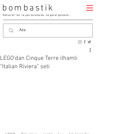
bombastik
Dünya bir toz ve gaz bulutuydu, ne güzel günlerdi...
LEGO’dan Cinque Terre ilhamlı
“Italian Riviera” seti