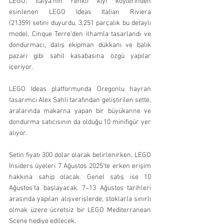
LEGO, İtalya’nın renkli kıyı köylerinden 
esinlenen LEGO Ideas Italian Riviera 
(21359) setini duyurdu. 3.251 parçalık bu detaylı 
model, Cinque Terre’den ilhamla tasarlandı ve 
dondurmacı, dalış ekipman dükkanı ve balık 
pazarı gibi sahil kasabasına özgü yapılar 
içeriyor.
LEGO Ideas platformunda Oregonlu hayran 
tasarımcı Alex Sahli tarafından geliştirilen sette, 
aralarında makarna yapan bir büyükanne ve 
dondurma satıcısının da olduğu 10 minifigür yer 
alıyor.
Setin fiyatı 300 dolar olarak belirlenirken, LEGO 
Insiders üyeleri 7 Ağustos 2025’te erken erişim 
hakkına sahip olacak. Genel satış ise 10 
Ağustos’ta başlayacak. 7–13 Ağustos tarihleri 
arasında yapılan alışverişlerde, stoklarla sınırlı 
olmak üzere ücretsiz bir LEGO Mediterranean 
Scene hediye edilecek.