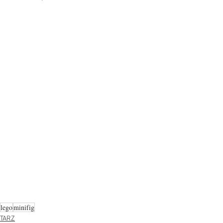
lego
minifig
TARZ