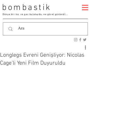
bombastik
Dünya bir toz ve gaz bulutuydu, ne güzel günlerdi...
Longlegs Evreni Genişliyor: Nicolas
Cage’li Yeni Film Duyuruldu