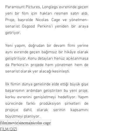
Paramount Pictures, Longlegs evreninde geçen 
yeni bir film için hakları resmen satın aldı. 
Proje, başrolde Nicolas Cage ve yönetmen-
senarist Osgood Perkins’i yeniden bir araya 
getiriyor.
Yeni yapım, doğrudan bir devam filmi yerine 
aynı evrende geçen bağımsız bir hikâye olarak 
geliştiriliyor. Konu detayları henüz açıklanmasa 
da Perkins’in projede hem yönetmen hem de 
senarist olarak yer alacağı kesinleşti.
İlk filmin dünya genelinde elde ettiği büyük gişe 
başarısının ardından geliştirilen bu yeni proje, 
korku evrenini genişletmeyi hedefliyor. Yapım 
sürecinde farklı prodüksiyon şirketleri de 
projeye dahil olarak serinin kapsamını 
büyütmeyi planlıyor.
film
movie
sinema
nicolas cage
FİLM/DİZİ