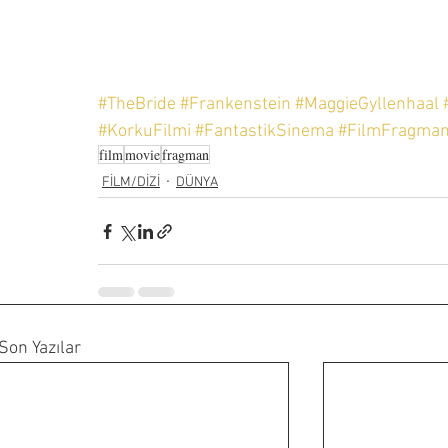
#TheBride
#Frankenstein
#MaggieGyllenhaal
#KorkuFilmi
#FantastikSinema
#FilmFragman
film
movie
fragman
FİLM/DİZİ
DÜNYA
Son Yazılar