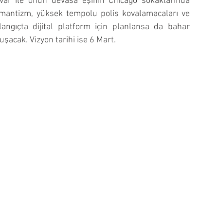
navar ile onun devasa eşinin Chicago sokaklarında 
romantizm, yüksek tempolu polis kovalamacaları ve 
langıçta dijital platform için planlansa da bahar 
şacak. Vizyon tarihi ise 6 Mart.