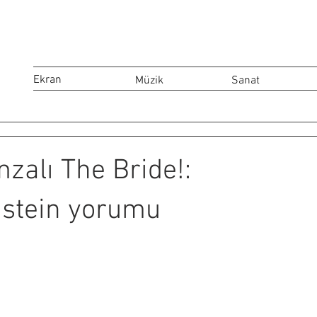
Ekran
Müzik
Sanat
zalı The Bride!:
nstein yorumu