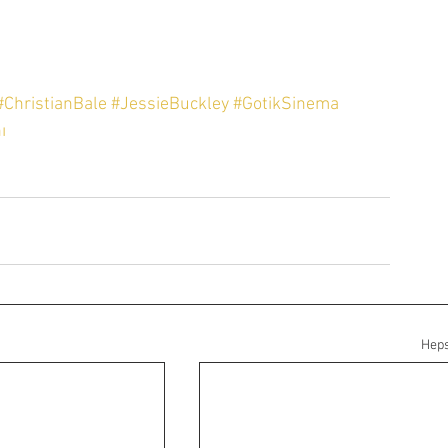
#ChristianBale
#JessieBuckley
#GotikSinema
ı
Heps