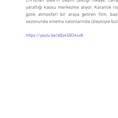
Christian Bale’in başını çektiği hikâye, ca
yarattığı kaosu merkezine alıyor. Karanlık 
gotik atmosferi bir araya getiren film, baş
sezonunda sinema salonlarında izleyiciyle bulu
https://youtu.be/dQv4SB34sv8