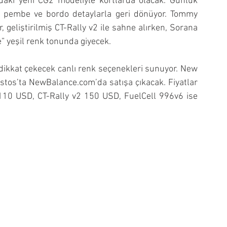
ndaki yeni CG2 modeliyle kortlarda olacak. Günlük 
 pembe ve bordo detaylarla geri dönüyor. Tommy 
eliştirilmiş CT-Rally v2 ile sahne alırken, Sorana 
” yeşil renk tonunda giyecek.
ikkat çekecek canlı renk seçenekleri sunuyor. New 
tos’ta NewBalance.com’da satışa çıkacak. Fiyatlar 
10 USD, CT-Rally v2 150 USD, FuelCell 996v6 ise 