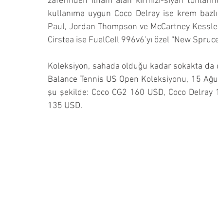
zaferinden ilham alan kırmızı-siyah tonları
kullanıma uygun Coco Delray ise krem bazlı
Paul, Jordan Thompson ve McCartney Kessler, g
Cirstea ise FuelCell 996v6’yı özel “New Spruce
Koleksiyon, sahada olduğu kadar sokakta da d
Balance Tennis US Open Koleksiyonu, 15 Ağus
şu şekilde: Coco CG2 160 USD, Coco Delray 1
135 USD.