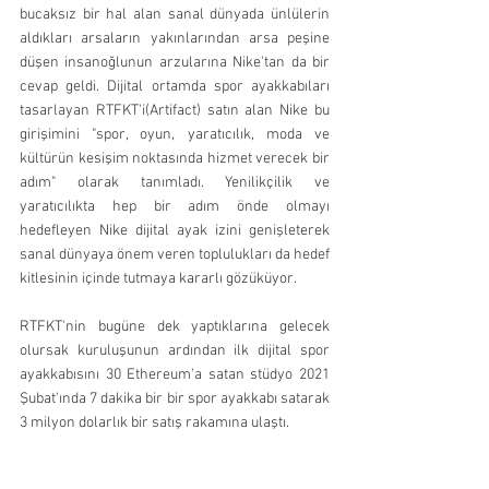
bucaksız bir hal alan sanal dünyada ünlülerin 
aldıkları arsaların yakınlarından arsa peşine 
düşen insanoğlunun arzularına Nike'tan da bir 
cevap geldi. Dijital ortamda spor ayakkabıları 
tasarlayan RTFKT'i(Artifact) satın alan Nike bu 
girişimini "spor, oyun, yaratıcılık, moda ve 
kültürün kesişim noktasında hizmet verecek bir 
adım" olarak tanımladı. Yenilikçilik ve 
yaratıcılıkta hep bir adım önde olmayı 
hedefleyen Nike dijital ayak izini genişleterek 
sanal dünyaya önem veren toplulukları da hedef 
kitlesinin içinde tutmaya kararlı gözüküyor.
RTFKT'nin bugüne dek yaptıklarına gelecek 
olursak kuruluşunun ardından ilk dijital spor 
ayakkabısını 30 Ethereum'a satan stüdyo 2021 
Şubat'ında 7 dakika bir bir spor ayakkabı satarak 
3 milyon dolarlık bir satış rakamına ulaştı. 