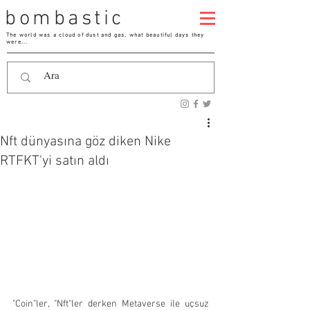
bombastic
The world was a cloud of dust and gas, what beautiful days they
were...
Nft dünyasına göz diken Nike
RTFKT'yi satın aldı
"Coin"ler, "Nft"ler derken Metaverse ile uçsuz 