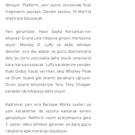
dönüyor. Platform, yeni sezon öncesinde final 
fragmanını paylaştı. Devam sezonu 10 Mart’ta 
izleyiciyle buluşacak.
Yeni görüntüler, Hasır Şapka Korsanları’nın 
efsanevi Grand Line rotasına girişini merkezine 
alıyor. Monkey D. Luffy ve ekibi; tehlikeli 
denizler, sıra dışı adalar ve güçlü düşmanlarla 
dolu bu zorlu yolculukta daha büyük sınavlarla 
karşı karşıya kalacak. Luffy karakterine yeniden 
Iñaki Godoy hayat verirken, ekip Whiskey Peak 
ve Drum Island gibi önemli duraklara uğruyor. 
Drum Island bölümleriyle Tony Tony Chopper 
karakteri de hikâyeye dahil oluyor.
Kadronun yanı sıra Baroque Works üyeleri ve 
yeni karakterler de sezona katılarak evreni 
genişletiyor. Netflix’in resmi açıklamasına göre 
2. sezon, daha tehlikeli görevler ve daha güçlü 
rakiplerle epik macerayı büyütüyor.