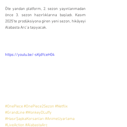
Öte yandan platform, 2. sezon yayınlanmadan 
önce 3. sezon hazırlıklarına başladı. Kasım 
2025’te prodüksiyona giren yeni sezon, hikâyeyi 
Alabasta Arc’a taşıyacak.
https://youtu.be/-sKjdYceH04
#OnePiece
#OnePiece2Sezon
#Netflix
#GrandLine
#MonkeyDLuffy
#HasırŞapkaKorsanları
#AnimeUyarlama
#LiveAction
#AlabastaArc