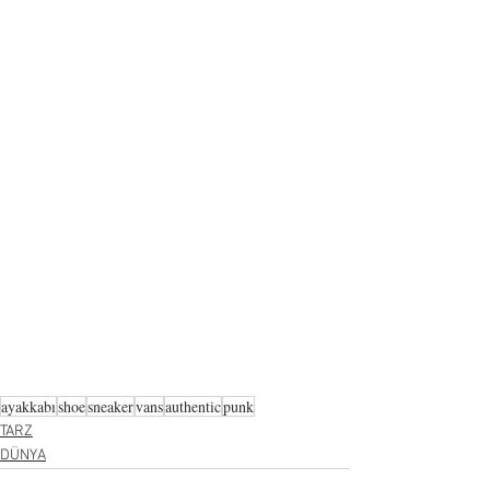
ayakkabı
shoe
sneaker
vans
authentic
punk
TARZ
DÜNYA