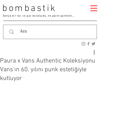
bombastik
Dünya bir toz ve gaz bulutuydu, ne güzel günlerdi...
Paura x Vans Authentic Koleksiyonu
Vans'ın 60. yılını punk estetiğiyle
kutluyor