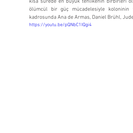
kısa sürede en büyük tehlikenin birbirleri ol
ölümcül bir güç mücadelesiyle koloninin y
kadrosunda Ana de Armas, Daniel Brühl, Jude
https://youtu.be/pQNbC1IQgi4