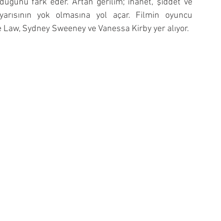
duğunu fark eder. Artan gerilim; ihanet, şiddet ve 
arısının yok olmasına yol açar. Filmin oyuncu 
 Law, Sydney Sweeney ve Vanessa Kirby yer alıyor.