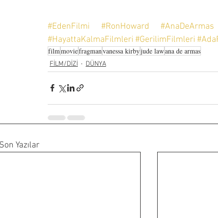
#EdenFilmi
#RonHoward
#AnaDeArmas
#HayattaKalmaFilmleri
#GerilimFilmleri
#AdaF
film
movie
fragman
vanessa kirby
jude law
ana de armas
FİLM/DİZİ
DÜNYA
Son Yazılar