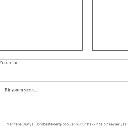
Yorumlar
Bir yorum yazın...
Waltzing with Brando: Marlon
Ella McCay:
Brando’nun Tahiti’deki
Woody Harre
sürdürülebilirlik hayali
Curtis aynı 
Merhaba Dünya! Bombastikdergi popüler kültür hakkında bir şeyler yazıp