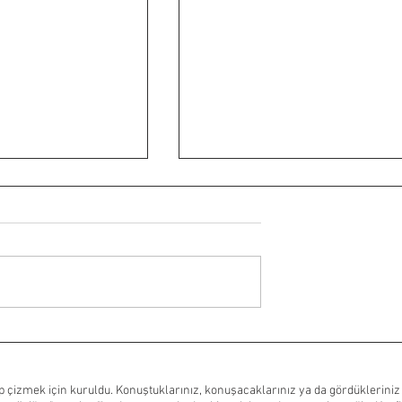
 Emma Mackey,
Johnny Depp ve Ridley
lson ve Jamie Lee
Scott’tan yeni grafik roman
kadroda
serisi: HYDE
 çizmek için kuruldu. Konuştuklarınız, konuşacaklarınız ya da gördükleriniz