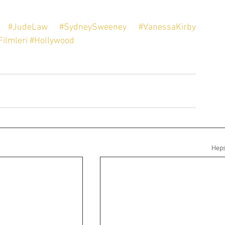
#JudeLaw
#SydneySweeney
#VanessaKirby
ilmleri
#Hollywood
Heps