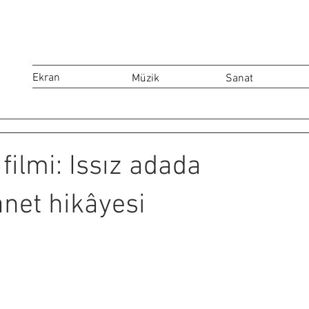
Ekran
Müzik
Sanat
ilmi: Issız adada
anet hikâyesi