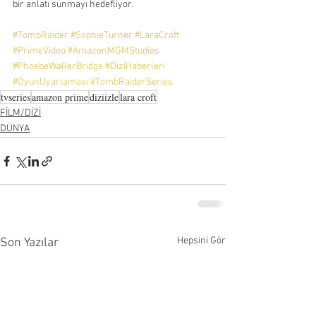
bir anlatı sunmayı hedefliyor.
#TombRaider
#SophieTurner
#LaraCroft
#PrimeVideo
#AmazonMGMStudios
#PhoebeWallerBridge
#DiziHaberleri
#OyunUyarlaması
#TombRaiderSeries
tvseries
amazon prime
diziizle
lara croft
FİLM/DİZİ
DÜNYA
Hepsini Gör
Son Yazılar