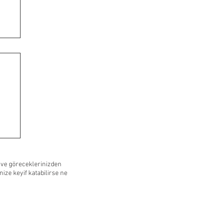
ps
 ve göreceklerinizden
ize keyif katabilirse ne