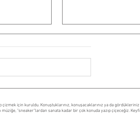
The Fantastic Four: First Ste
 sezon çekimleri
kadın futbol
tırıyor
 çizmek için kuruldu. Konuştuklarınız, konuşacaklarınız ya da gördükleriniz
 müziğe, "sneaker"lardan sanata kadar bir çok konuda yazıp çiçeceğiz. Keyfin