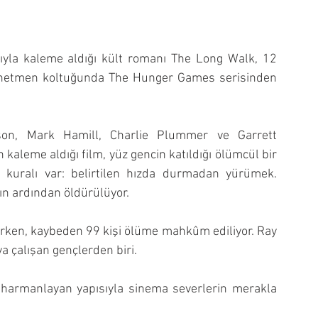
la kaleme aldığı kült romanı The Long Walk, 12 
netmen koltuğunda The Hunger Games serisinden 
on, Mark Hamill, Charlie Plummer ve Garrett 
 kaleme aldığı film, yüz gencin katıldığı ölümcül bir 
ir kuralı var: belirtilen hızda durmadan yürümek. 
ın ardından öldürülüyor.
rken, kaybeden 99 kişi ölüme mahkûm ediliyor. Ray 
a çalışan gençlerden biri.
i harmanlayan yapısıyla sinema severlerin merakla 