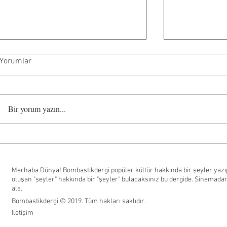
Yorumlar
Bir yorum yazın...
BBC’nin yeni tarih dizisi King
Ted Lasso 4.
and Conqueror’dan ilk fragman
başladı: Ted 
takımını çalış
Merhaba Dünya! Bombastikdergi popüler kültür hakkında bir şeyler yazıp
oluşan "şeyler" hakkında bir "şeyler" bulacaksınız bu dergide. Sinemadan
ala.
Bombastikdergi © 2019. Tüm hakları saklıdır.
İletişim