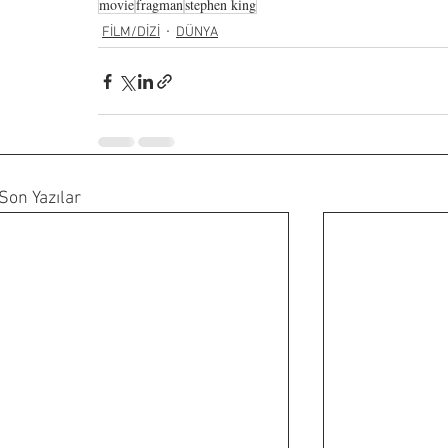
movie
fragman
stephen king
FİLM/DİZİ
DÜNYA
Son Yazılar