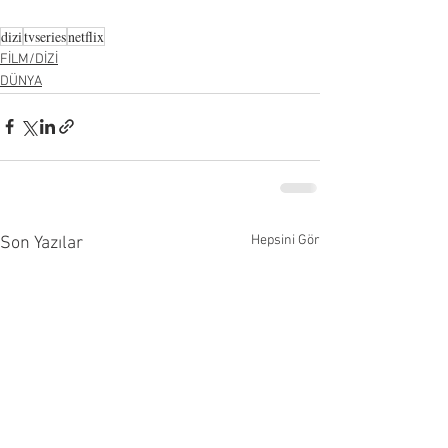
dizi
tvseries
netflix
FİLM/DİZİ
DÜNYA
Hepsini Gör
Son Yazılar