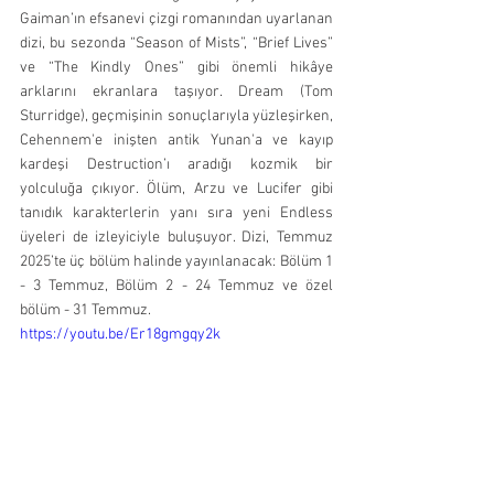
Gaiman’ın efsanevi çizgi romanından uyarlanan 
dizi, bu sezonda “Season of Mists”, “Brief Lives” 
ve “The Kindly Ones” gibi önemli hikâye 
arklarını ekranlara taşıyor. Dream (Tom 
Sturridge), geçmişinin sonuçlarıyla yüzleşirken, 
Cehennem'e inişten antik Yunan'a ve kayıp 
kardeşi Destruction’ı aradığı kozmik bir 
yolculuğa çıkıyor. Ölüm, Arzu ve Lucifer gibi 
tanıdık karakterlerin yanı sıra yeni Endless 
üyeleri de izleyiciyle buluşuyor. Dizi, Temmuz 
2025’te üç bölüm halinde yayınlanacak: Bölüm 1 
- 3 Temmuz, Bölüm 2 - 24 Temmuz ve özel 
bölüm - 31 Temmuz.
https://youtu.be/Er18gmgqy2k