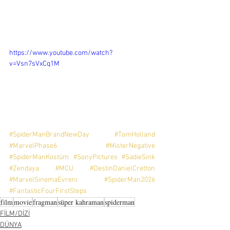
https://www.youtube.com/watch?
v=Vsn7sVxCq1M
#SpiderManBrandNewDay
#TomHolland
#MarvelPhase6
#MisterNegative
#SpiderManKostüm
#SonyPictures
#SadieSink
#Zendaya
#MCU
#DestinDanielCretton
#MarvelSinemaEvreni
#SpiderMan2026
#FantasticFourFirstSteps
film
movie
fragman
süper kahraman
spiderman
FİLM/DİZİ
DÜNYA