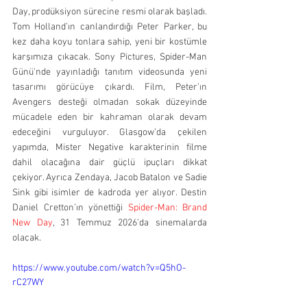
Day, prodüksiyon sürecine resmi olarak başladı. 
Tom Holland’ın canlandırdığı Peter Parker, bu 
kez daha koyu tonlara sahip, yeni bir kostümle 
karşımıza çıkacak. Sony Pictures, Spider-Man 
Günü'nde yayınladığı tanıtım videosunda yeni 
tasarımı görücüye çıkardı. Film, Peter’ın 
Avengers desteği olmadan sokak düzeyinde 
mücadele eden bir kahraman olarak devam 
edeceğini vurguluyor. Glasgow’da çekilen 
yapımda, Mister Negative karakterinin filme 
dahil olacağına dair güçlü ipuçları dikkat 
çekiyor. Ayrıca Zendaya, Jacob Batalon ve Sadie 
Sink gibi isimler de kadroda yer alıyor. Destin 
Daniel Cretton’ın yönettiği 
Spider-Man: Brand 
New Day
, 31 Temmuz 2026’da sinemalarda 
olacak.
https://www.youtube.com/watch?v=Q5hO-
rC27WY