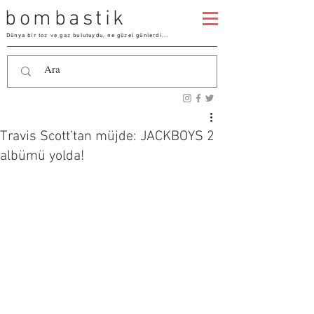
bombastik
Dünya bir toz ve gaz bulutuydu, ne güzel günlerdi...
Travis Scott’tan müjde: JACKBOYS 2
albümü yolda!