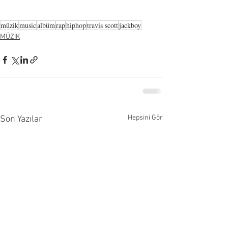
müzik
music
albüm
rap
hiphop
travis scott
jackboy
MÜZİK
Hepsini Gör
Son Yazılar