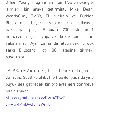
Offset, Young Thug ve merhum Pop Smoke gibi 
isimleri bir araya getirmişti. Mike Dean, 
WondaGurl, TM88, El Michels ve Buddah 
Bless gibi başarılı yapımcıların katkısıyla 
hazırlanan proje, Billboard 200 listesine 1 
numaradan giriş yaparak büyük bir başarı 
yakalamıştı. Aynı zamanda albümdeki birçok 
şarkı Billboard Hot 100 listesine girmeyi 
başarmıştı.
JACKBOYS 2 için çıkış tarihi henüz netleşmese 
de Travis Scott ve ekibi, hip-hop dünyasında yine 
büyük ses getirecek bir projeyle geri dönmeye 
hazırlanıyor!
https://youtu.be/gxzvRw_4YPw?
si=VwRMnDwJu_lzWnlk