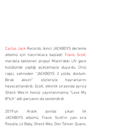
Cactus Jack
 Records, ikinci JACKBOYS derleme 
albümü için hazırlıklara başladı! 
Travis Scott
, 
merakla beklenen projeyi Miami’deki LIV gece 
kulübünde yaptığı açıklamayla duyurdu. Ünlü 
rapçi, sahneden “JACKBOYS 2 yolda, dostum. 
Bırak aksın!” sözleriyle hayranlarını 
heyecanlandırdı. Scott, etkinlik sırasında ayrıca 
Sheck Wes’in henüz yayınlanmamış “Love My 
B*tch” adlı parçasını da seslendirdi.
2019’un Aralık ayında çıkan ilk 
JACKBOYS albümü, Travis Scott’ın yanı sıra 
Rosalía, Lil Baby, Sheck Wes, Don Toliver, Quavo, 