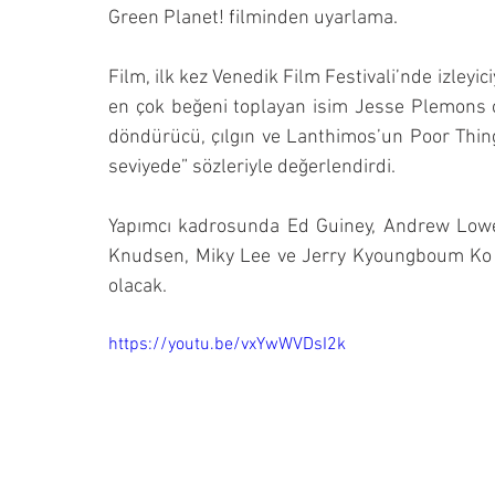
Green Planet! filminden uyarlama.
Film, ilk kez Venedik Film Festivali’nde izley
en çok beğeni toplayan isim Jesse Plemons o
döndürücü, çılgın ve Lanthimos’un Poor Thing
seviyede” sözleriyle değerlendirdi.
Yapımcı kadrosunda Ed Guiney, Andrew Lowe
Knudsen, Miky Lee ve Jerry Kyoungboum Ko b
olacak.
https://youtu.be/vxYwWVDsI2k