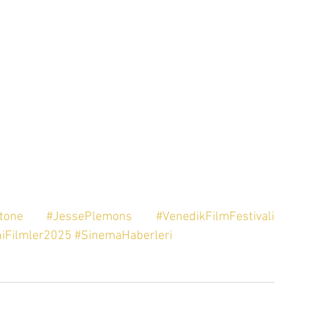
tone
#JessePlemons
#VenedikFilmFestivali
niFilmler2025
#SinemaHaberleri