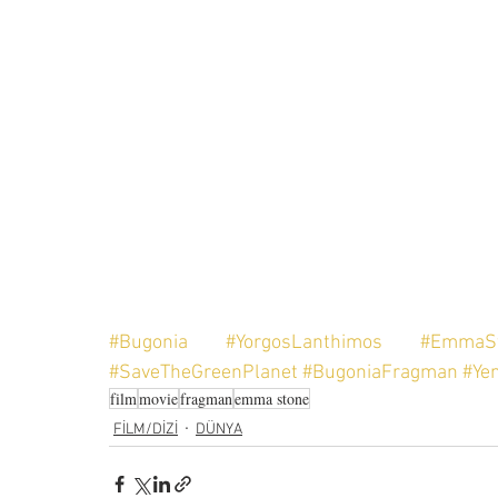
#Bugonia
#YorgosLanthimos
#EmmaS
#SaveTheGreenPlanet
#BugoniaFragman
#Ye
film
movie
fragman
emma stone
FİLM/DİZİ
DÜNYA