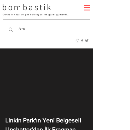
bombastik
Dünya bir toz ve gaz bulutuydu, ne güzel günlerdi...
Linkin Park'ın Yeni Belgeseli
Unshatter'dan İlk Fragman