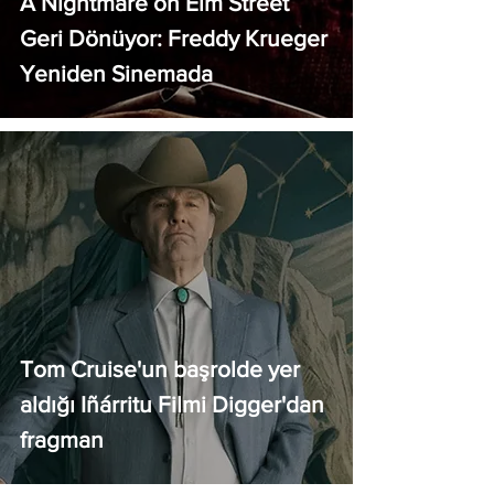
A Nightmare on Elm Street
Geri Dönüyor: Freddy Krueger
Yeniden Sinemada
Tom Cruise'un başrolde yer
aldığı Iñárritu Filmi Digger'dan
fragman