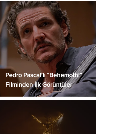
Pedro Pascal’lı “Behemoth!”
Filminden İlk Görüntüler