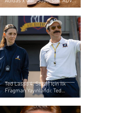
Adidas x waf. Superstar ADV
Sahneye Çıkıyor
29 Tem
Ted Lasso 4. Sezon İçin İlk
Fragman Yayınlandı: Ted
Richmond’a Geri Dönüyor