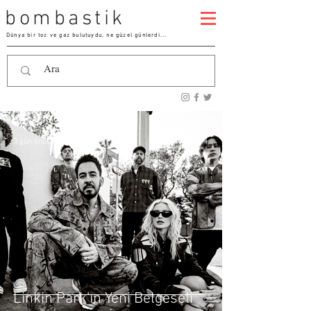
bombastik
Dünya bir toz ve gaz bulutuydu, ne güzel günlerdi...
3 gün önce
Linkin Park'ın Yeni Belgeseli