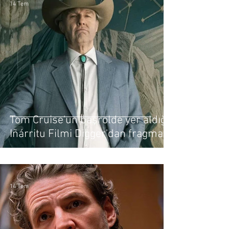
14 Tem
Tom Cruise'un başrolde yer aldığı
Iñárritu Filmi Digger'dan fragman
14 Tem