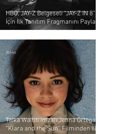
HBO, JAY-Z Belgeseli “JAY-Z IN 8”
İçin İlk Tanıtım Fragmanını Paylaştı
30 Haz
Taika Waititi imzalı Jenna Ortega’lı
“Klara and the Sun” Filminden İlk