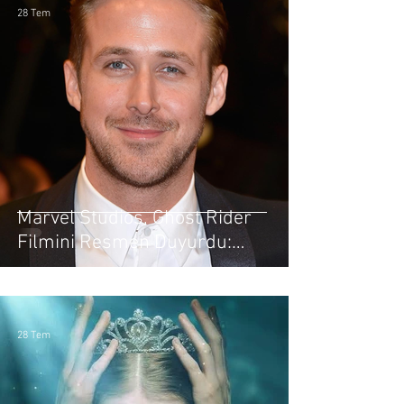
28 Tem
Marvel Studios, Ghost Rider
Filmini Resmen Duyurdu:
Başrolde Ryan Gosling Var
28 Tem