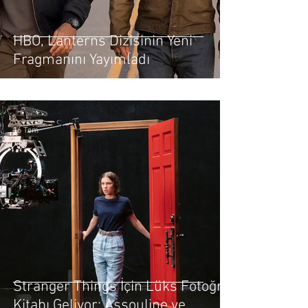
HBO, Lanterns Dizisinin Yeni
Fragmanını Yayımladı
16 Tem
Stranger Things İçin Lüks Fotoğraf
Kitabı Geliyor: Assouline ve