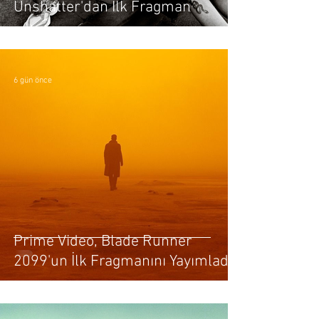
Unshatter'dan İlk Fragman
6 gün önce
Prime Video, Blade Runner
2099'un İlk Fragmanını Yayımladı