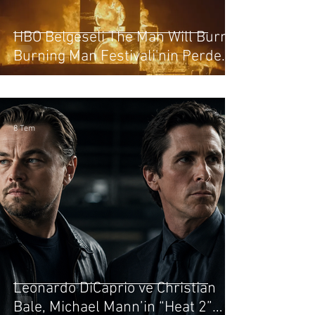
HBO Belgeseli The Man Will Burn,
Burning Man Festivali'nin Perde
Arkasını Gözler Önüne Seriyor
8 Tem
Leonardo DiCaprio ve Christian
Bale, Michael Mann’in “Heat 2”