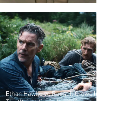
Fragman
29 Haz
Ethan Hawke ve Russell Crowe'lu
The Weight filminden ilk fragman
20 Haz