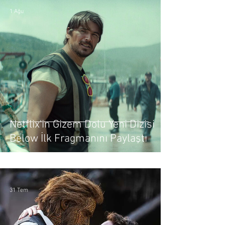
1 Ağu
Netflix'in Gizem Dolu Yeni Dizisi
Below İlk Fragmanını Paylaştı
31 Tem