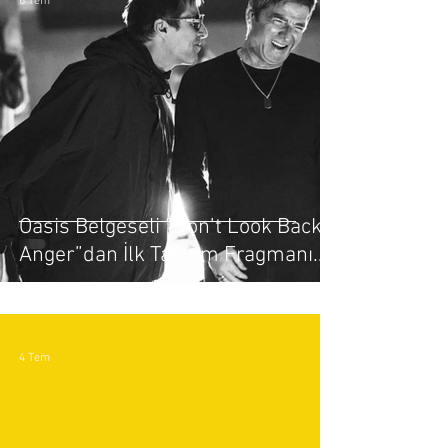
6 Tem
Oasis Belgeseli “Don’t Look Back in
Anger”dan İlk Tanıtım Fragmanı
Yayınlandı
4 Tem