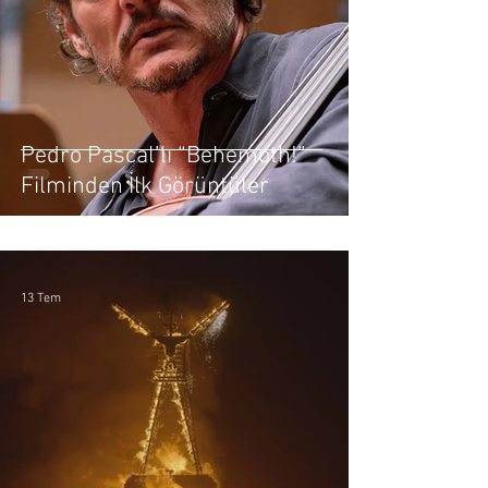
Pedro Pascal’lı “Behemoth!”
Filminden İlk Görüntüler
13 Tem