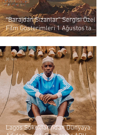
“Barajdan Sızanlar” Sergisi Özel
Film Gösterimleri 1 Ağustos'ta
Salt Beyoğlu'nda
30 Tem
Lagos Sokaklarından Dünyaya: