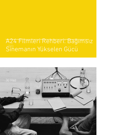
A24 Filmleri Rehberi: Bağımsız
Sinemanın Yükselen Gücü
30 Haz