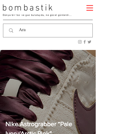
bombastik
Dünya bir toz ve gaz bulutuydu, ne güzel günlerdi...
Nike Astrograbber “Pale
Ivory/Arctic Pink”