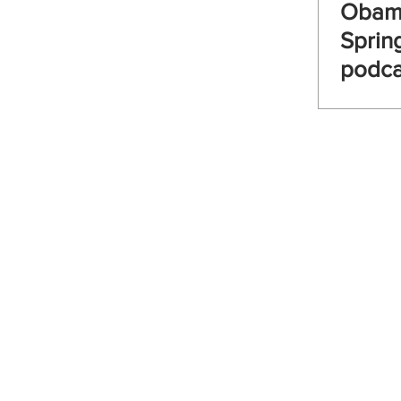
Obam
Sprin
podca