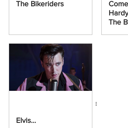
The Bikeriders
Comer
Hardy
The B
Elvis...