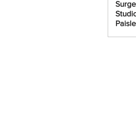
Surg
Studi
Paisl
Low