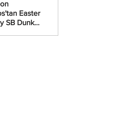
eon
os'tan Easter
ey SB Dunk