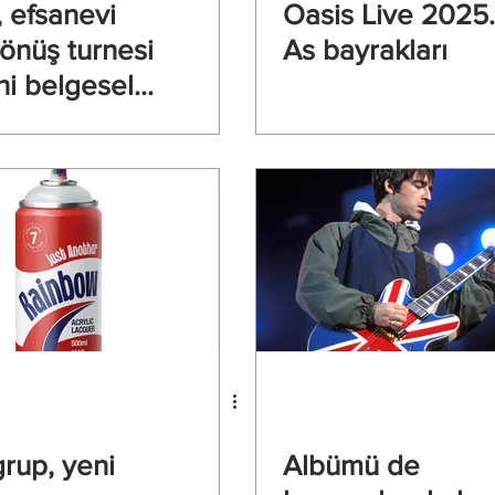
, efsanevi
Oasis Live 2025.
dönüş turnesi
As bayrakları
ni belgesel
halara
or
grup, yeni
Albümü de