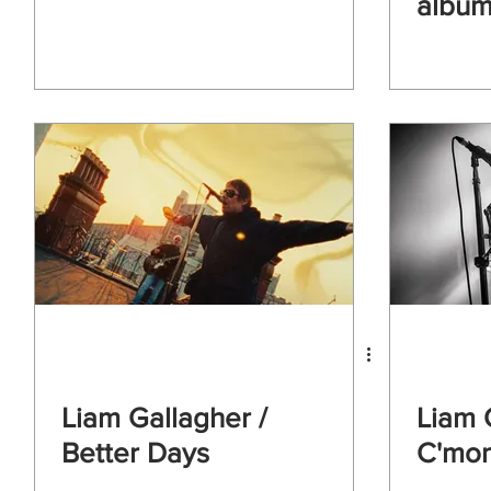
albü
Liam Gallagher /
Liam 
Better Days
C'mo