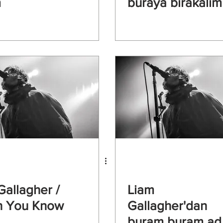
m
buraya bırakalım
Gallagher /
Liam
n You Know
Gallagher'dan
buram buram ad