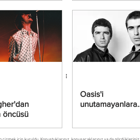
Oasis'i
gher'dan
unutamayanlara..
 öncüsü
 çizmek için kuruldu. Konuştuklarınız, konuşacaklarınız ya da gördükleriniz