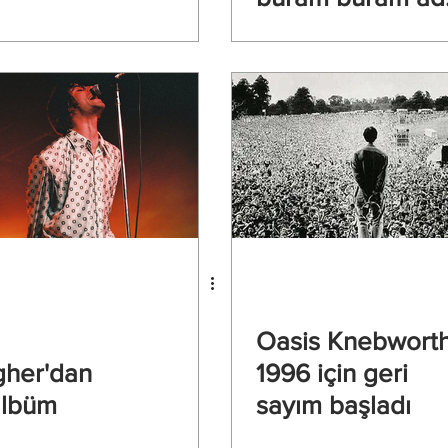
kokusu
Oasis Knebwort
gher'dan
1996 için geri
albüm
sayım başladı