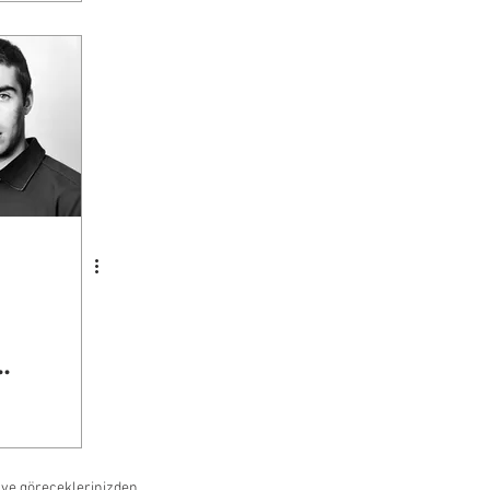
.
 ve göreceklerinizden