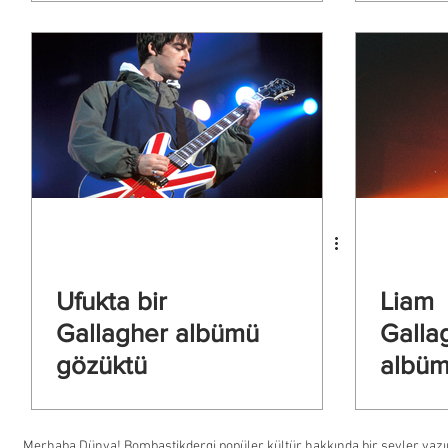
Ufukta bir
Liam
Gallagher albümü
Galla
gözüktü
albüm
Merhaba Dünya! Bombastikdergi popüler kültür hakkında bir şeyler yazıp