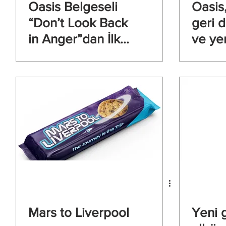
Oasis Belgeseli
Oasis
“Don’t Look Back
geri 
in Anger”dan İlk
ve ye
Tanıtım Fragmanı
ile sa
Yayınlandı
dönüy
Mars to Liverpool
Yeni 