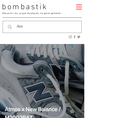
bombastik
Dünya bir toz ve gaz bulutuydu, ne güzel günlerdi...
Atmos x New Balance /
M2002RAT