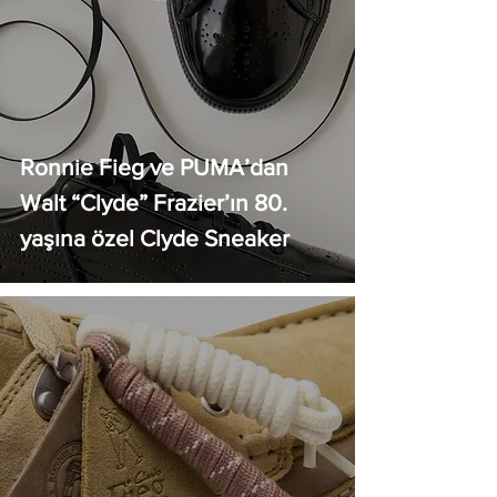
Ronnie Fieg ve PUMA’dan
Walt “Clyde” Frazier’ın 80.
yaşına özel Clyde Sneaker