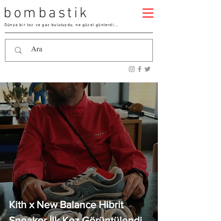
bombastik
Dünya bir toz ve gaz bulutuydu, ne güzel günlerdi...
Kith x New Balance Hibrit
Sneaker İlk Kez Görüntülendi