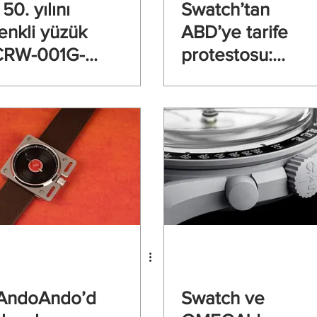
50. yılını
Swatch’tan
renkli yüzük
ABD’ye tarife
CRW-001G-
protestosu:
e kutluyor
“WHAT IF…
TARIFFS?”
AndoAndo’d
Swatch ve