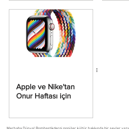
Apple ve Nike'tan
Onur Haftası için
Merhaba Dünya! Bombastikdergi popüler kültür hakkında bir şeyler yazıp