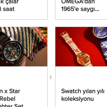
k çalar
OMEGA'dan
esintili saat
1965'e saygı
duruşu: Yeni
MoonSwatch
tanıtıldı.
n x Star
Swatch yılan yılı
Rebel
koleksiyonu
ghter Set