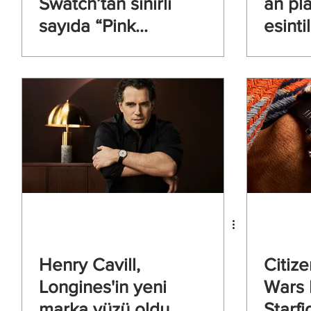
Swatch’tan sınırlı
an pla
sayıda “Pink
Moon”
Henry Cavill,
Citize
Longines'in yeni
Wars 
marka yüzü oldu
Starfi