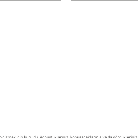
 çizmek için kuruldu. Konuştuklarınız, konuşacaklarınız ya da gördükleriniz