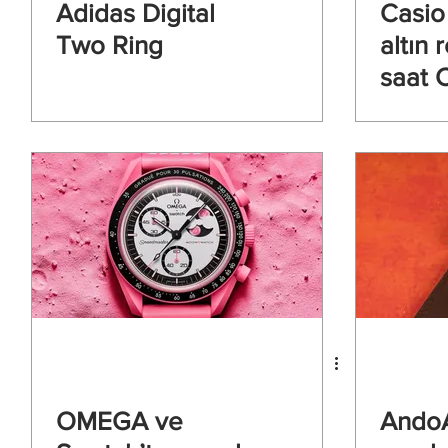
Adidas Digital
Casio 
Two Ring
altın 
saat 
9JR il
OMEGA ve
Ando