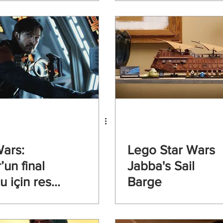
alı seti
Wars:
Lego Star Wars
un final
Jabba's Sail
u için resmi
Barge
an
andı!