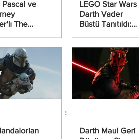
 Pascal ve
LEGO Star Wars
rney
Darth Vader
r'lı The
Büstü Tanıtıldı:
lorian and
Koleksiyonluk
 Fragmanı
Yeni Set Geliyor
da
andalorian
Darth Maul Geri