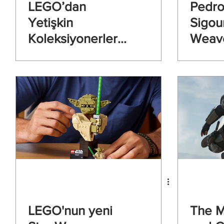
LEGO’dan
Pedro
Yetişkin
Sigou
Koleksiyonerlere
Weave
Özel Dev Boba
Manda
Fett Seti
Grogu
Yayın
LEGO'nun yeni
The M