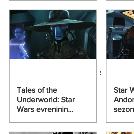
en pah
Tales of the
Star 
Underworld: Star
Andor’
Wars evreninin
sezon
karanlık yüzü!
fragm
yayınl