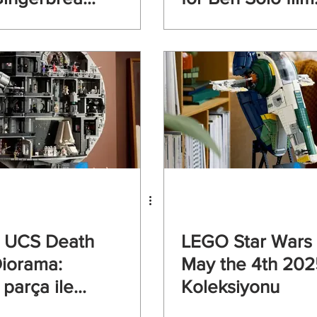
 Walker
Disney’den veto
yedi
 UCS Death
LEGO Star Wars
Diorama:
May the 4th 202
 parça ile
Koleksiyonu
amanların