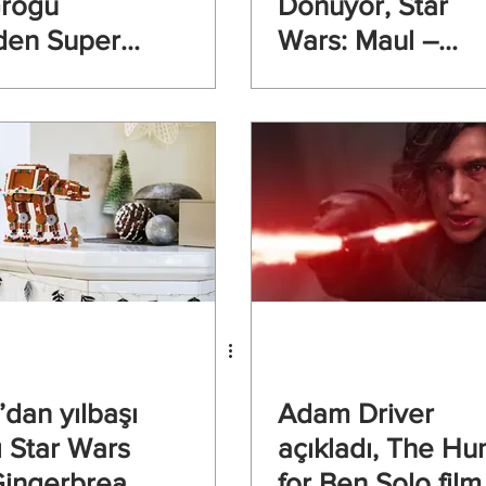
rogu
Dönüyor, Star
nden Super
Wars: Maul –
a özel yeni
Shadow Lord
m
Disney+’ta
dan yılbaşı
Adam Driver
ı Star Wars
açıkladı, The Hu
 Gingerbread
for Ben Solo film