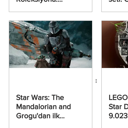
2024’ün En
AT-AT
Detaylı İş Birliği
Tanıtıldı
Star Wars: The
LEGO
Mandalorian and
Star 
Grogu'dan ilk
9.023
fragman
tüm z