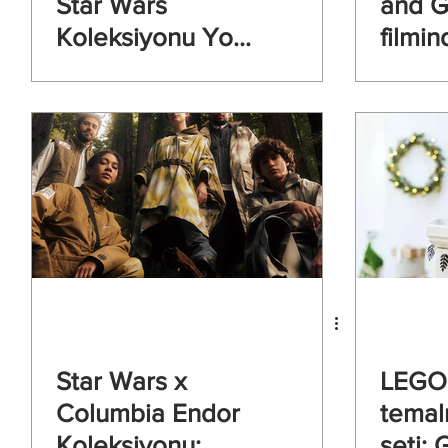
Star Wars
and G
Koleksiyonu Yoda
filmi
Büst Seti ile
Bowl’
başlıyor
tanıtı
Star Wars x
LEGO’
Columbia Endor
temal
Koleksiyonu:
seti: