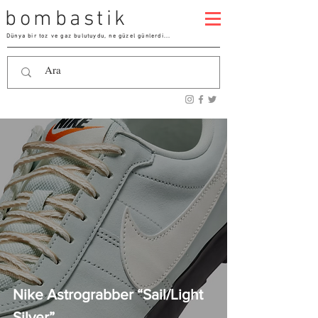
bombastik
Dünya bir toz ve gaz bulutuydu, ne güzel günlerdi...
Nike Astrograbber “Sail/Light
Silver”