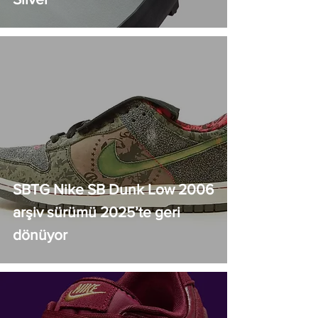
SBTG Nike SB Dunk Low 2006
arşiv sürümü 2025’te geri
dönüyor