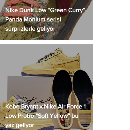
Nike Dunk Low “Green Curry”
Panda Monium serisi
sürprizlerle geliyor
Kobe Bryant x Nike Air Force 1
Low Protro “Soft Yellow” bu
yaz geliyor