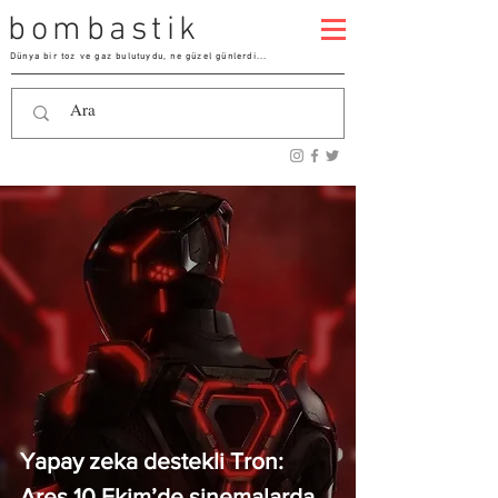
bombastik
Dünya bir toz ve gaz bulutuydu, ne güzel günlerdi...
Yapay zeka destekli Tron:
Ares 10 Ekim’de sinemalarda