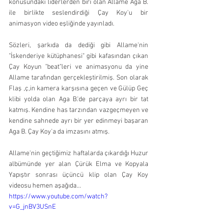
konusundaki liderlerden biri olan Allame Aga B. 
ile birlikte seslendirdiği Çay Koy'u bir 
animasyon video eşliğinde yayınladı. 
Sözleri, şarkıda da dediği gibi Allame'nin 
"İskenderiye kütüphanesi" gibi kafasından çıkan 
Çay Koyun "beat"leri ve animasyonu da yine 
Allame tarafından gerçekleştirilmiş. Son olarak 
Flaş ,ç,in kamera karşısına geçen ve Gülüp Geç 
klibi yolda olan Aga B.'de parçaya ayrı bir tat 
katmış. Kendine has tarzından vazgeçmeyen ve 
kendine sahnede ayrı bir yer edinmeyi başaran 
Aga B. Çay Koy'a da imzasını atmış. 
Allame'nin geçtiğimiz haftalarda çıkardığı Huzur 
albümünde yer alan Çürük Elma ve Kopyala 
Yapıştır sonrası üçüncü klip olan Çay Koy 
videosu hemen aşağıda... 
https://www.youtube.com/watch?
v=G_jnBV3USnE