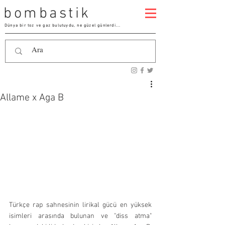
bombastik
Dünya bir toz ve gaz bulutuydu, ne güzel günlerdi...
Allame x Aga B
Türkçe rap sahnesinin lirikal gücü en yüksek 
isimleri arasında bulunan ve "diss atma" 