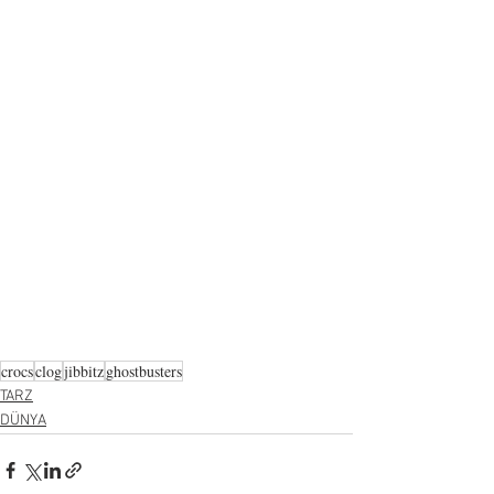
crocs
clog
jibbitz
ghostbusters
TARZ
DÜNYA