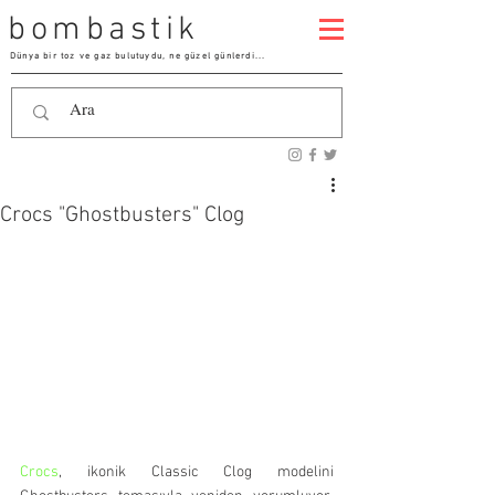
bombastik
Dünya bir toz ve gaz bulutuydu, ne güzel günlerdi...
Crocs "Ghostbusters" Clog
Crocs
, ikonik Classic Clog modelini 