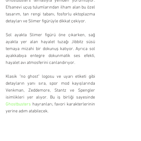
Ghostbusters temasıyla yeniden yorumluyor. 
Efsanevi uçuş tulumlarından ilham alan bu özel 
tasarım, tan rengi tabanı, fosforlu ektoplazma 
detayları ve Slimer figürüyle dikkat çekiyor.
Sol ayakta Slimer figürü öne çıkarken, sağ 
ayakta yer alan hayalet tuzağı Jibbitz süsü 
temaya mizahi bir dokunuş katıyor. Ayrıca sol 
ayakkabıya entegre dokunmatik ses efekti, 
hayalet avı atmosferini canlandırıyor.
Klasik "no ghost" logosu ve uyarı etiketi gibi 
detayların yanı sıra, spor mod kayışlarında 
Venkman, Zeddemore, Stantz ve Spengler 
isimlikleri yer alıyor. Bu iş birliği sayesinde 
Ghostbusters 
hayranları, favori karakterlerinin 
yerine adım atabilecek.