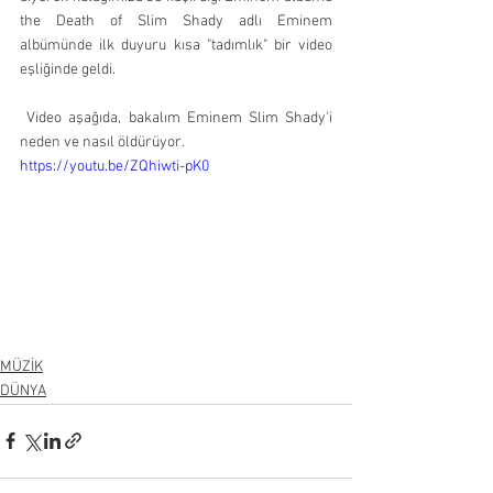
the Death of Slim Shady adlı Eminem 
albümünde ilk duyuru kısa "tadımlık" bir video 
eşliğinde geldi. 
 Video aşağıda, bakalım Eminem Slim Shady'i 
neden ve nasıl öldürüyor.
https://youtu.be/ZQhiwti-pK0
MÜZİK
DÜNYA