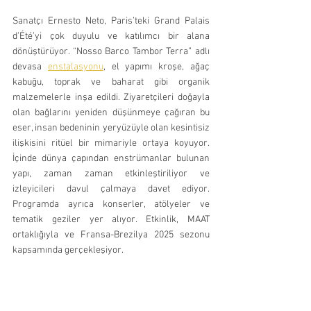
Sanatçı Ernesto Neto, Paris’teki Grand Palais 
d’Été’yi çok duyulu ve katılımcı bir alana 
dönüştürüyor. “Nosso Barco Tambor Terra” adlı 
devasa 
enstalasyonu
, el yapımı kroşe, ağaç 
kabuğu, toprak ve baharat gibi organik 
malzemelerle inşa edildi. Ziyaretçileri doğayla 
olan bağlarını yeniden düşünmeye çağıran bu 
eser, insan bedeninin yeryüzüyle olan kesintisiz 
ilişkisini ritüel bir mimariyle ortaya koyuyor. 
İçinde dünya çapından enstrümanlar bulunan 
yapı, zaman zaman etkinleştiriliyor ve 
izleyicileri davul çalmaya davet ediyor. 
Programda ayrıca konserler, atölyeler ve 
tematik geziler yer alıyor. Etkinlik, MAAT 
ortaklığıyla ve Fransa-Brezilya 2025 sezonu 
kapsamında gerçekleşiyor.