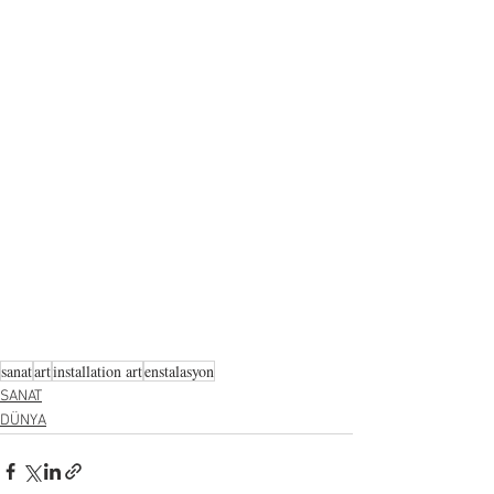
sanat
art
installation art
enstalasyon
SANAT
DÜNYA