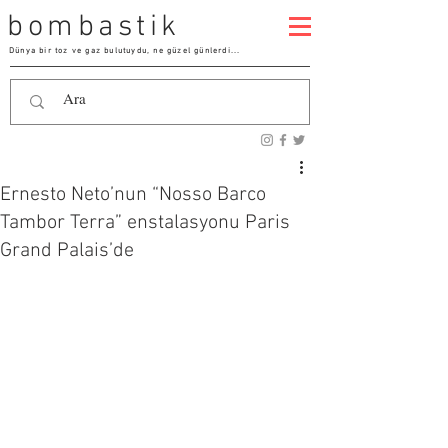
bombastik
Dünya bir toz ve gaz bulutuydu, ne güzel günlerdi...
Ernesto Neto’nun “Nosso Barco
Tambor Terra” enstalasyonu Paris
Grand Palais’de