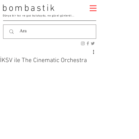
bombastik
Dünya bir toz ve gaz bulutuydu, ne güzel günlerdi...
İKSV ile The Cinematic Orchestra