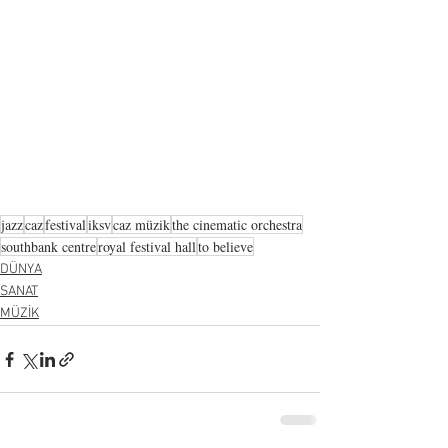
jazz
caz
festival
iksv
caz müzik
the cinematic orchestra
southbank centre
royal festival hall
to believe
DÜNYA
SANAT
MÜZİK