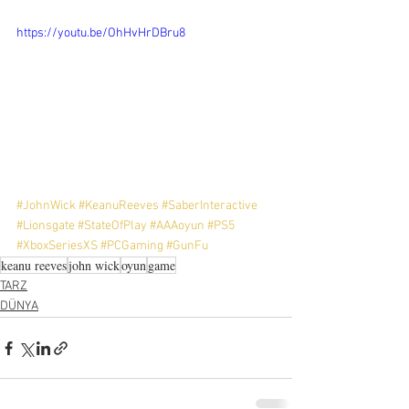
https://youtu.be/OhHvHrDBru8
#JohnWick
#KeanuReeves
#SaberInteractive
#Lionsgate
#StateOfPlay
#AAAoyun
#PS5
#XboxSeriesXS
#PCGaming
#GunFu
keanu reeves
john wick
oyun
game
TARZ
DÜNYA