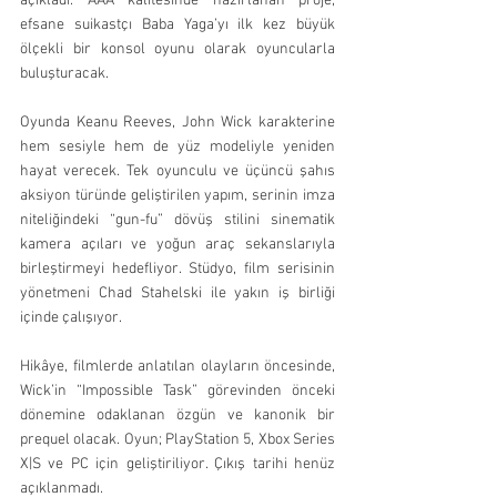
açıkladı. AAA kalitesinde hazırlanan proje, 
efsane suikastçı Baba Yaga’yı ilk kez büyük 
ölçekli bir konsol oyunu olarak oyuncularla 
buluşturacak.
Oyunda Keanu Reeves, John Wick karakterine 
hem sesiyle hem de yüz modeliyle yeniden 
hayat verecek. Tek oyunculu ve üçüncü şahıs 
aksiyon türünde geliştirilen yapım, serinin imza 
niteliğindeki “gun-fu” dövüş stilini sinematik 
kamera açıları ve yoğun araç sekanslarıyla 
birleştirmeyi hedefliyor. Stüdyo, film serisinin 
yönetmeni Chad Stahelski ile yakın iş birliği 
içinde çalışıyor.
Hikâye, filmlerde anlatılan olayların öncesinde, 
Wick’in “Impossible Task” görevinden önceki 
dönemine odaklanan özgün ve kanonik bir 
prequel olacak. Oyun; PlayStation 5, Xbox Series 
X|S ve PC için geliştiriliyor. Çıkış tarihi henüz 
açıklanmadı.