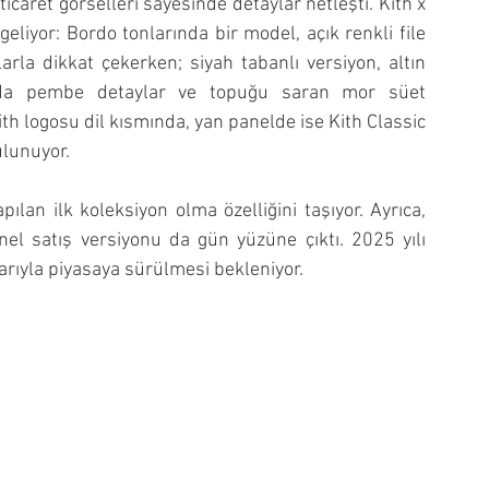
icaret görselleri sayesinde detaylar netleşti. Kith x 
liyor: Bordo tonlarında bir model, açık renkli file 
rla dikkat çekerken; siyah tabanlı versiyon, altın 
ında pembe detaylar ve topuğu saran mor süet 
th logosu dil kısmında, yan panelde ise Kith Classic 
lunuyor.
ılan ilk koleksiyon olma özelliğini taşıyor. Ayrıca, 
el satış versiyonu da gün yüzüne çıktı. 2025 yılı 
rıyla piyasaya sürülmesi bekleniyor.