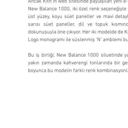
Ancak Kith’in web sitesinde paylaşılan yeni e-t
New Balance 1000, iki özel renk seçeneğiyle ge
üst yüzey, koyu süet paneller ve mavi detayla
sarısı süet paneller, dil ve topuk kısm
dokunuşuyla öne çıkıyor. Her iki modelde de Ki
Logo monogramı ile süslenmiş ‘N’ amblemi bu
Bu iş birliği, New Balance 1000 siluetinde yap
yakın zamanda kahverengi tonlarında bir gen
boyunca bu modelin farklı renk kombinasyonla