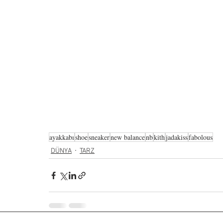
ayakkabı
shoe
sneaker
new balance
nb
kith
jadakiss
fabolous
DÜNYA
TARZ