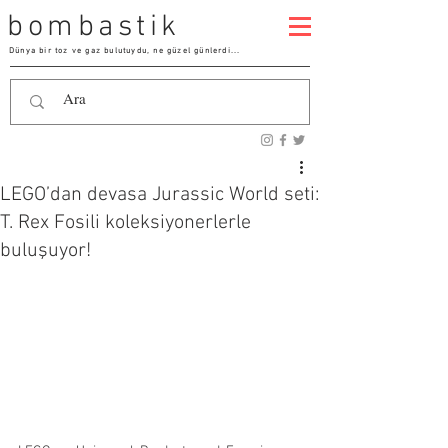
bombastik
Dünya bir toz ve gaz bulutuydu, ne güzel günlerdi...
LEGO’dan devasa Jurassic World seti:
T. Rex Fosili koleksiyonerlerle
buluşuyor!