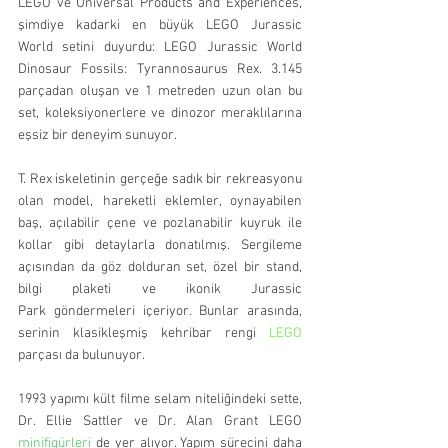
LEGO ve Universal Products and Experiences, 
şimdiye kadarki en büyük LEGO Jurassic 
World setini duyurdu: LEGO Jurassic World 
Dinosaur Fossils: Tyrannosaurus Rex. 3.145 
parçadan oluşan ve 1 metreden uzun olan bu 
set, koleksiyonerlere ve dinozor meraklılarına 
eşsiz bir deneyim sunuyor.
T. Rex iskeletinin gerçeğe sadık bir rekreasyonu 
olan model, hareketli eklemler, oynayabilen 
baş, açılabilir çene ve pozlanabilir kuyruk ile 
kollar gibi detaylarla donatılmış. Sergileme 
açısından da göz dolduran set, özel bir stand, 
bilgi plaketi ve ikonik Jurassic 
Park göndermeleri içeriyor. Bunlar arasında, 
serinin klasikleşmiş kehribar rengi 
LEGO
parçası da bulunuyor.
1993 yapımı kült filme selam niteliğindeki sette, 
Dr. Ellie Sattler ve Dr. Alan Grant LEGO 
minifigürleri
 de yer alıyor. Yapım sürecini daha 