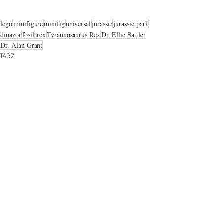
lego
minifigure
minifig
universal
jurassic
jurassic park
dinazor
fosil
trex
Tyrannosaurus Rex
Dr. Ellie Sattler
Dr. Alan Grant
TARZ
DÜNYA
Hepsini Gör
Son Yazılar