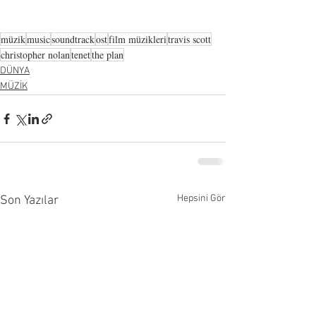
müzik
music
soundtrack
ost
film müzikleri
travis scott
christopher nolan
tenet
the plan
DÜNYA
MÜZİK
Hepsini Gör
Son Yazılar