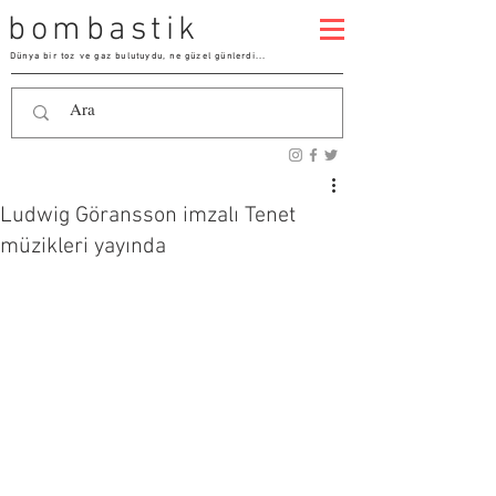
bombastik
Dünya bir toz ve gaz bulutuydu, ne güzel günlerdi...
Ludwig Göransson imzalı Tenet
müzikleri yayında