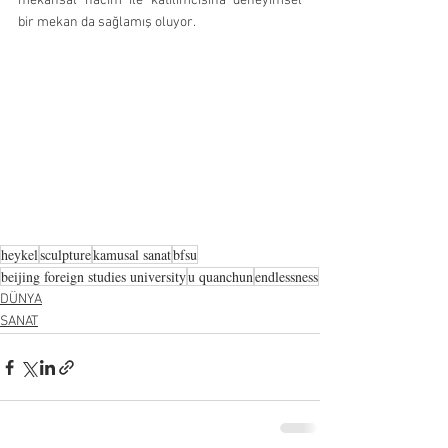
mekansal hacim ile katılımcısına deneyimsel 
bir mekan da sağlamış oluyor. 
heykel
sculpture
kamusal sanat
bfsu
beijing foreign studies university
u quanchun
endlessness
DÜNYA
SANAT